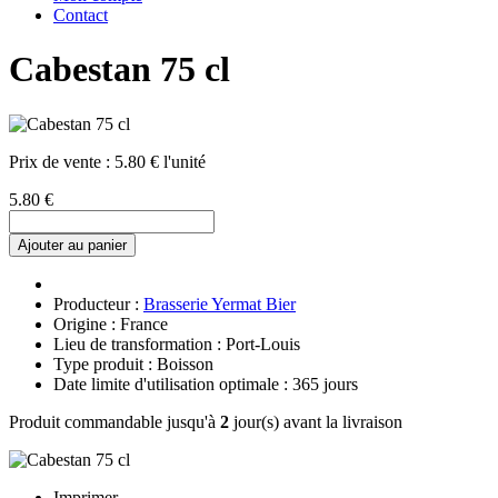
Contact
Cabestan 75 cl
Prix de vente :
5.80 € l'unité
5.80 €
Ajouter au panier
Producteur :
Brasserie Yermat Bier
Origine : France
Lieu de transformation : Port-Louis
Type produit : Boisson
Date limite d'utilisation optimale : 365 jours
Produit commandable jusqu'à
2
jour(s) avant la livraison
Imprimer