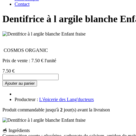
Contact
Dentifrice à l argile blanche Enf
COSMOS ORGANIC
Prix de vente :
7.50 € l'unité
7.50 €
Ajouter au panier
Producteur :
L'épicerie des Lang'ducteurs
Produit commandable jusqu'à
2
jour(s) avant la livraison
🥣 Ingrédients
Composition courte : glycérine, carbonate de calcium, amidon de maïs,