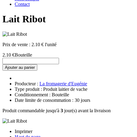
Contact
Lait Ribot
Prix de vente :
2.10 € l'unité
2.10 €
Bouteille
Ajouter au panier
Producteur :
La fromagerie d'Eugénie
Type produit : Produit laitier de vache
Conditionnement : Bouteille
Date limite de consommation : 30 jours
Produit commandable jusqu'à
3
jour(s) avant la livraison
Imprimer
Haut de page