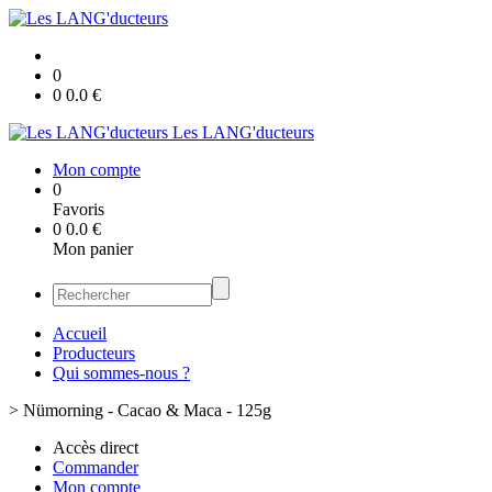
0
0
0.0
€
Les LANG'ducteurs
Mon compte
0
Favoris
0
0.0
€
Mon panier
Accueil
Producteurs
Qui sommes-nous ?
>
Nümorning - Cacao & Maca - 125g
Accès direct
Commander
Mon compte