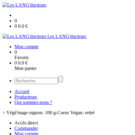
0
0
0.0
€
Les LANG'ducteurs
Mon compte
0
Favoris
0
0.0
€
Mon panier
Accueil
Producteurs
Qui sommes-nous ?
>
Végé'mage oignon- 100 g-Coeur Vegan- retiré
Accès direct
Commander
Mon compte